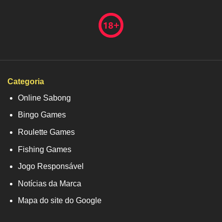
Categoria
Online Sabong
Bingo Games
Roulette Games
Fishing Games
Jogo Responsável
Notícias da Marca
Mapa do site do Google