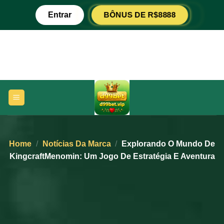
Ir
BÔNUS DE R$8888
Entrar
para
o
conteúdo
Home
/
Notícias Da Marca
/
Explorando O Mundo De
KingcraftMenomin: Um Jogo De Estratégia E Aventura