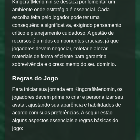
KingcraftMenomin se destaca por fomentar um
ambiente onde estratégia é essencial. Cada
escolha feita pelo jogador pode ter uma
consequência significativa, exigindo pensamento
crítico e planejamento cuidadoso. A gestão de
recursos é um dos componentes cruciais, já que
jogadores devem negociar, coletar e alocar
materiais de forma eficiente para garantir a
sobrevivência e o crescimento do seu domínio.
Regras do Jogo
Para iniciar sua jornada em KingcraftMenomin, os
jogadores devem primeiro criar e personalizar seu
avatar, ajustando sua aparência e habilidades de
acordo com suas preferências. A seguir estão
alguns aspectos essenciais e regras básicas do
jogo: