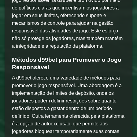
jogo responsável na d99bet é promovido por meio
de políticas claras que incentivam os jogadores a
jogar em seus limites, oferecendo suporte e
mecanismos de controle para ajudar na gestão
responsável das atividades de jogo. Este esforço
não só protege os jogadores, mas também mantém
a integridade e a reputação da plataforma.
Métodos d99bet para Promover o Jogo
Responsável
A d99bet oferece uma variedade de métodos para
promover o jogo responsável. Uma abordagem é a
implementação de limites de depósito, onde os
jogadores podem definir restrições sobre quanto
estão dispostos a gastar dentro de um período
definido. Outra ferramenta oferecida pela plataforma
é a opção de autoexclusão, que permite aos
jogadores bloquear temporariamente suas contas