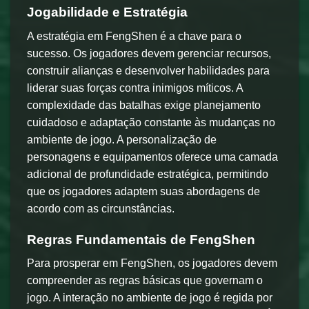
Jogabilidade e Estratégia
A estratégia em FengShen é a chave para o
sucesso. Os jogadores devem gerenciar recursos,
construir alianças e desenvolver habilidades para
liderar suas forças contra inimigos míticos. A
complexidade das batalhas exige planejamento
cuidadoso e adaptação constante às mudanças no
ambiente de jogo. A personalização de
personagens e equipamentos oferece uma camada
adicional de profundidade estratégica, permitindo
que os jogadores adaptem suas abordagens de
acordo com as circunstâncias.
Regras Fundamentais de FengShen
Para prosperar em FengShen, os jogadores devem
compreender as regras básicas que governam o
jogo. A interação no ambiente de jogo é regida por