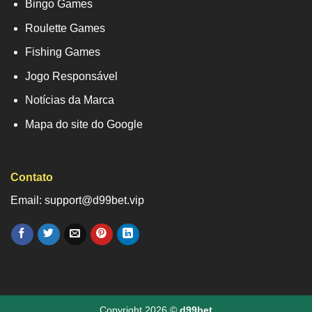
Bingo Games
Roulette Games
Fishing Games
Jogo Responsável
Notícias da Marca
Mapa do site do Google
Contato
Email: support@d99bet.vip
Copyright 2026 ©
d99bet