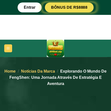
Ir
BÔNUS DE R$8888
Entrar
para
o
conteúdo
Home
/
Notícias Da Marca
/
Explorando O Mundo De
FengShen: Uma Jornada Através De Estratégia E
Aventura