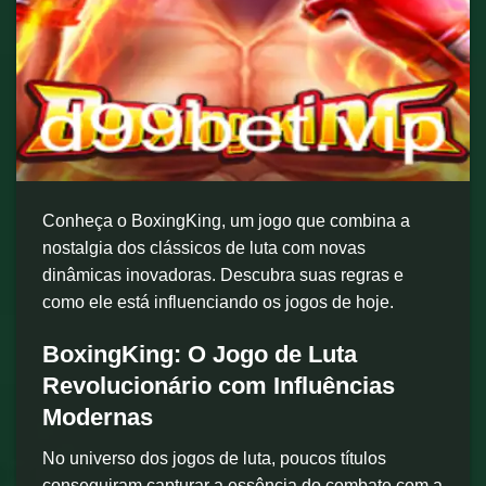
Conheça o BoxingKing, um jogo que combina a
nostalgia dos clássicos de luta com novas
dinâmicas inovadoras. Descubra suas regras e
como ele está influenciando os jogos de hoje.
BoxingKing: O Jogo de Luta
Revolucionário com Influências
Modernas
No universo dos jogos de luta, poucos títulos
conseguiram capturar a essência do combate com a