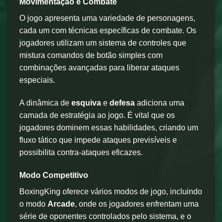
Movimentação e Combate
O jogo apresenta uma variedade de personagens,
cada um com técnicas específicas de combate. Os
jogadores utilizam um sistema de controles que
mistura comandos de botão simples com
combinações avançadas para liberar ataques
especiais.
A dinâmica de
esquiva
e
defesa
adiciona uma
camada de estratégia ao jogo. É vital que os
jogadores dominem essas habilidades, criando um
fluxo tático que impede ataques previsíveis e
possibilita contra-ataques eficazes.
Modo Competitivo
BoxingKing oferece vários modos de jogo, incluindo
o modo
Arcade
, onde os jogadores enfrentam uma
série de oponentes controlados pelo sistema, e o