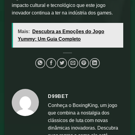
impacto cultural e tecnológico que este jogo
inovador continua a ter na indústria dos games.
Mais:
Descubra as Emoções do Jogo
Yummy: Um Guia Completo
D99BET
Conheça o BoxingKing, um jogo
que combina a nostalgia dos
clássicos de luta com novas
dinâmicas inovadoras. Descubra