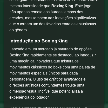
mesma intensidade que
BoxingKing
. Este jogo
não apenas remete aos áureos tempos dos
arcades, mas também traz inovações significativas
que o tornam um dos favoritos entre os entusiastas
do gênero.
Introdução ao BoxingKing
Lançado em um mercado já saturado de opções,
BoxingKing rapidamente se destacou ao introduzir
uma mecânica inovadora que mistura os
movimentos clássicos do boxe com uma paleta de
movimentos especiais únicos para cada
personagem. O uso de
gráficos avançados
e
direções artísticas contundentes trouxe uma
dimensão visual incrível que potencializa a
experiência do jogador.