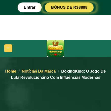
Ir
Entrar
BÔNUS DE R$8888
para
o
conteúdo
Home
/
Notícias Da Marca
/
BoxingKing: O Jogo De
Luta Revolucionário Com Influências Modernas