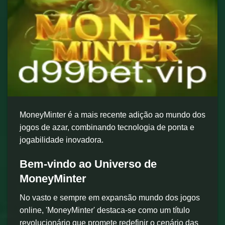
MoneyMinter é a mais recente adição ao mundo dos
jogos de azar, combinando tecnologia de ponta e
jogabilidade inovadora.
Bem-vindo ao Universo de
MoneyMinter
No vasto e sempre em expansão mundo dos jogos
online, 'MoneyMinter' destaca-se como um título
revolucionário que promete redefinir o cenário das