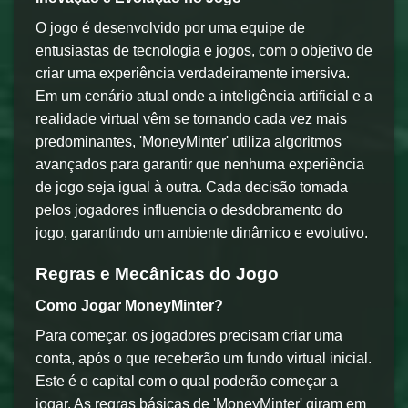
O jogo é desenvolvido por uma equipe de
entusiastas de tecnologia e jogos, com o objetivo de
criar uma experiência verdadeiramente imersiva.
Em um cenário atual onde a inteligência artificial e a
realidade virtual vêm se tornando cada vez mais
predominantes, 'MoneyMinter' utiliza algoritmos
avançados para garantir que nenhuma experiência
de jogo seja igual à outra. Cada decisão tomada
pelos jogadores influencia o desdobramento do
jogo, garantindo um ambiente dinâmico e evolutivo.
Regras e Mecânicas do Jogo
Como Jogar MoneyMinter?
Para começar, os jogadores precisam criar uma
conta, após o que receberão um fundo virtual inicial.
Este é o capital com o qual poderão começar a
jogar. As regras básicas de 'MoneyMinter' giram em