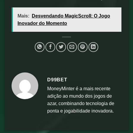
Mais:
Desvendando MagicScroll: O Jogo
Inovador do Momento
D99BET
MoneyMinter é a mais recente
adição ao mundo dos jogos de
azar, combinando tecnologia de
ponta e jogabilidade inovadora.