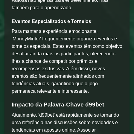
valiosa não apenas para entretenimento, mas
também para o aprendizado.
Eventos Especializados e Torneios
Para manter a experiência emocionante,
'MoneyMinter' frequentemente organiza eventos e
torneios especiais. Estes eventos têm como objetivo
desafiar ainda mais os participantes, oferecendo-
lhes a chance de competir por prêmios e
recompensas exclusivas. Além disso, novos
eventos são frequentemente alinhados com
tendências atuais, garantindo que o jogo
permaneça relevante e interessante.
Impacto da Palavra-Chave d99bet
Atualmente, 'd99bet' está rapidamente se tornando
uma referência nas discussões sobre novidades e
tendências em apostas online. Associar