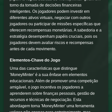
torno da tomada de decisões financeiras
inteligentes. Os jogadores podem investir em
diferentes ativos virtuais, negociar com outros
jogadores ou participar de missões específicas que
oferecem recompensas monetárias. A sabedoria e a
estratégia desempenham papéis cruciais, pois os
jogadores devem avaliar riscos e recompensas
antes de cada movimento.
Elementos-Chave do Jogo
Uma das características que distingue
'MoneyMinter' é a sua ênfase em elementos
educacionais. Além de promover uma competição
amigável, o jogo incentiva os jogadores a
aprenderem sobre finanças pessoais, gestão de
recursos e técnicas de negociação. Esta
abordagem torna 'MoneyMinter' uma ferramenta