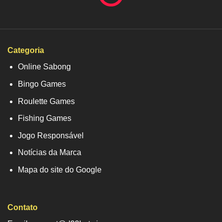
Categoria
Online Sabong
Bingo Games
Roulette Games
Fishing Games
Jogo Responsável
Notícias da Marca
Mapa do site do Google
Contato