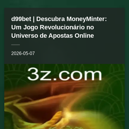
d99bet | Descubra MoneyMinter:
Um Jogo Revolucionário no
Universo de Apostas Online
2026-05-07