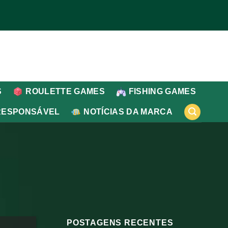
S
ROULETTE GAMES
FISHING GAMES
RESPONSÁVEL
NOTÍCIAS DA MARCA
POSTAGENS RECENTES