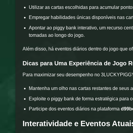
Utilizar as cartas escolhidas para acumular pont
Empregar habilidades únicas disponíveis nas cart
Apontar ao piggy bank interativo, um recurso cen
tomadas ao longo do jogo.
Além disso, há eventos diários dentro do jogo que 
Dicas para Uma Experiência de Jogo
Para maximizar seu desempenho no 3LUCKYPIGGY, c
Mantenha um olho nas cartas restantes de seus a
Exploite o piggy bank de forma estratégica para o
Participe dos eventos diários na plataforma
d99b
Interatividade e Eventos Atua