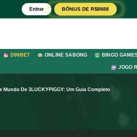
BÔNUS DE R$8888
Entrar
D99BET
ONLINE SABONG
BINGO GAME
JOGO 
te Mundo De 3LUCKYPIGGY: Um Guia Completo