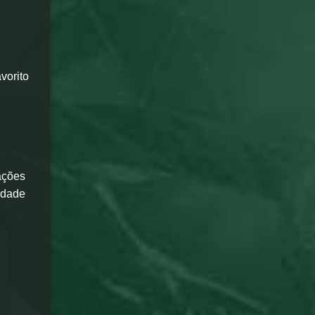
vorito
ações
idade