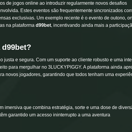
 de jogos online ao introduzir regularmente novos desafios
envolvida. Estes eventos são frequentemente sincronizados co
ensas exclusivas. Um exemplo recente é o evento de outono, o
vas na plataforma
d99bet
, incentivando ainda mais a participaç
a d99bet?
 justa e segura. Com um suporte ao cliente robusto e uma inte
rfeito para mergulhar no 3LUCKYPIGGY. A plataforma ainda apr
ara novos jogadores, garantindo que todos tenham uma experiê
mersiva que combina estratégia, sorte e uma dose de divers
 têm garantido um acesso ininterrupto a uma aventura