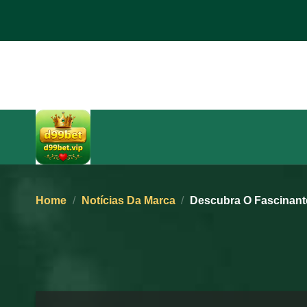
Ir
para
o
conteúdo
Home
/
Notícias Da Marca
/
Descubra O Fascinan