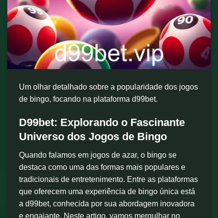
Um olhar detalhado sobre a popularidade dos jogos
de bingo, focando na plataforma d99bet.
D99bet: Explorando o Fascinante
Universo dos Jogos de Bingo
Quando falamos em jogos de azar, o bingo se
destaca como uma das formas mais populares e
tradicionais de entretenimento. Entre as plataformas
que oferecem uma experiência de bingo única está
a d99bet, conhecida por sua abordagem inovadora
e engajante. Neste artigo, vamos mergulhar no