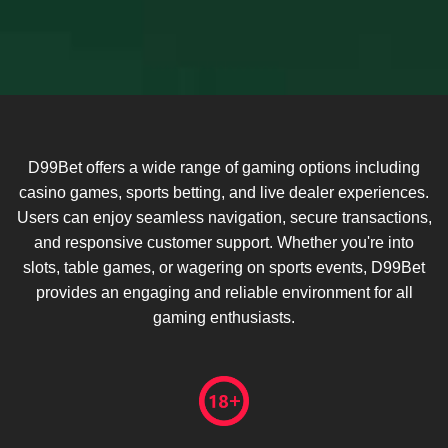
D99Bet offers a wide range of gaming options including
casino games, sports betting, and live dealer experiences.
Users can enjoy seamless navigation, secure transactions,
and responsive customer support. Whether you're into
slots, table games, or wagering on sports events, D99Bet
provides an engaging and reliable environment for all
gaming enthusiasts.