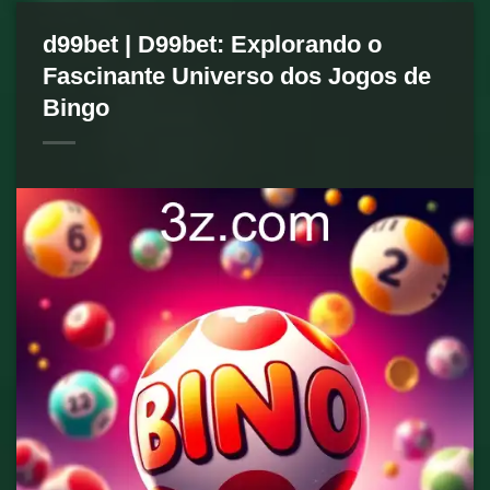
d99bet | D99bet: Explorando o
Fascinante Universo dos Jogos de
Bingo