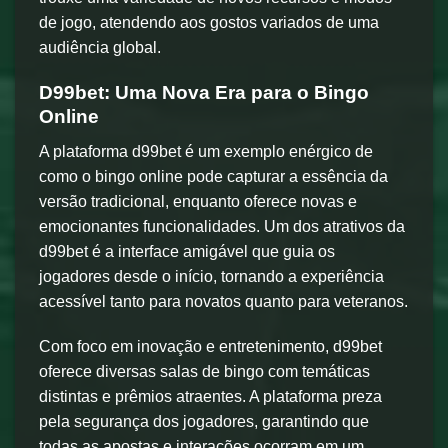
de jogo, atendendo aos gostos variados de uma
audiência global.
D99bet: Uma Nova Era para o Bingo
Online
A plataforma d99bet é um exemplo enérgico de
como o bingo online pode capturar a essência da
versão tradicional, enquanto oferece novas e
emocionantes funcionalidades. Um dos atrativos da
d99bet é a interface amigável que guia os
jogadores desde o início, tornando a experiência
acessível tanto para novatos quanto para veteranos.
Com foco em inovação e entretenimento, d99bet
oferece diversas salas de bingo com temáticas
distintas e prêmios atraentes. A plataforma preza
pela segurança dos jogadores, garantindo que
todas as apostas e interações ocorram em um