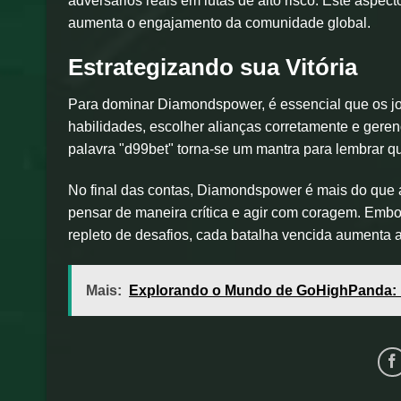
adversários reais em lutas de alto risco. Este aspe
aumenta o engajamento da comunidade global.
Estrategizando sua Vitória
Para dominar Diamondspower, é essencial que os jo
habilidades, escolher alianças corretamente e geren
palavra "d99bet" torna-se um mantra para lembrar q
No final das contas, Diamondspower é mais do que 
pensar de maneira crítica e agir com coragem. Embo
repleto de desafios, cada batalha vencida aumenta a
Mais:
Explorando o Mundo de GoHighPanda: E