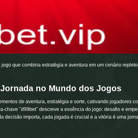
 jogo que combina estratégia e aventura em um cenário repleto
Jornada no Mundo dos Jogos
mentos de aventura, estratégia e sorte, cativando jogadores 
ra-chave "d99bet" descreve a essência do jogo: desafio e emp
da decisão importa, cada jogada é crucial e a vitória é uma jorn