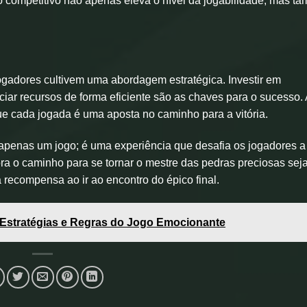
cto competitivo não apenas eleva o nível da jogabilidade, mas 
gadores cultivem uma abordagem estratégica. Investir em
ciar recursos de forma eficiente são as chaves para o sucesso. 
ue cada jogada é uma aposta no caminho para a vitória.
apenas um jogo; é uma experiência que desafia os jogadores a
ra o caminho para se tornar o mestre das pedras preciosas sej
 recompensa ao ir ao encontro do épico final.
stratégias e Regras do Jogo Emocionante