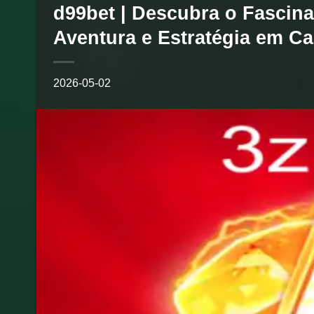
d99bet | Descubra o Fasci
Aventura e Estratégia em C
2026-05-02