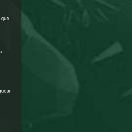
s que
ra
quear
a