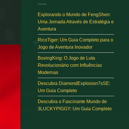
Explorando o Mundo de FengShen:
Uma Jornada Através de Estratégia e
Aventura
RicoTiger: Um Guia Completo para o
Jogo de Aventura Inovador
BoxingKing: O Jogo de Luta
Revolucionário com Influências
Modernas
Descubra DiamondExplosion7sSE:
Um Guia Completo
Descubra o Fascinante Mundo de
3LUCKYPIGGY: Um Guia Completo