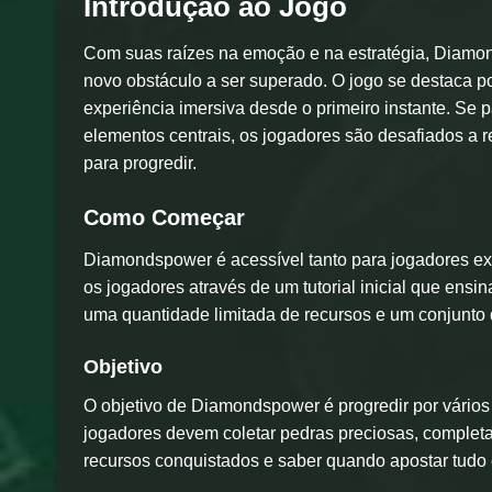
Introdução ao Jogo
Com suas raízes na emoção e na estratégia, Diamo
novo obstáculo a ser superado. O jogo se destaca p
experiência imersiva desde o primeiro instante. S
elementos centrais, os jogadores são desafiados a re
para progredir.
Como Começar
Diamondspower é acessível tanto para jogadores expe
os jogadores através de um tutorial inicial que ensi
uma quantidade limitada de recursos e um conjunto
Objetivo
O objetivo de Diamondspower é progredir por vário
jogadores devem coletar pedras preciosas, completa
recursos conquistados e saber quando apostar tudo é