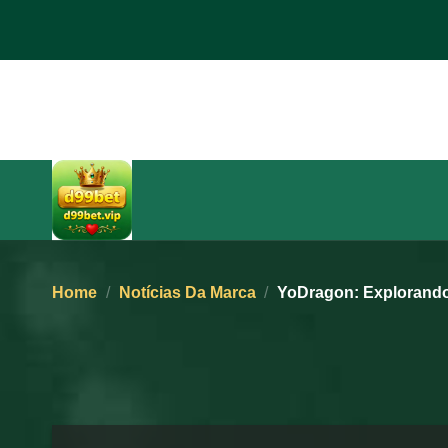
Ir
para
o
conteúdo
Home
/
Notícias Da Marca
/
YoDragon: Explorando