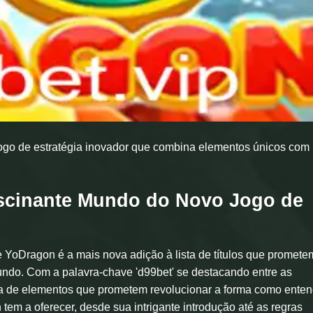
go de estratégia inovador que combina elementos únicos com
scinante Mundo do Novo Jogo de
e YoDragon é a mais nova adição à lista de títulos que promete
mundo. Com a palavra-chave 'd99bet' se destacando entre as
ca de elementos que prometem revolucionar a forma como ent
tem a oferecer, desde sua intrigante introdução até as regras