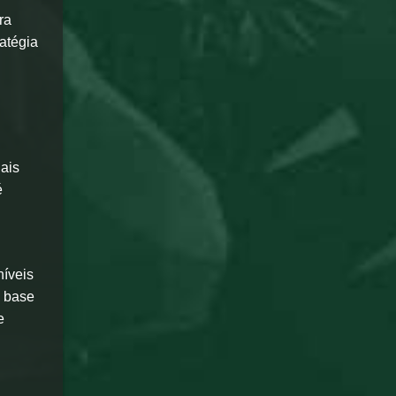
ra
atégia
ais
é
íveis
m base
e