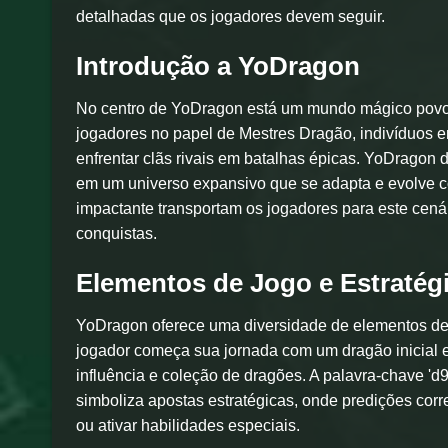
detalhadas que os jogadores devem seguir.
Introdução a YoDragon
No centro de YoDragon está um mundo mágico povoado
jogadores no papel de Mestres Dragão, indivíduos e
enfrentar clãs rivais em batalhas épicas. YoDragon 
em um universo expansivo que se adapta e evolve com
impactante transportam os jogadores para este cenár
conquistas.
Elementos de Jogo e Estratég
YoDragon oferece uma diversidade de elementos de
jogador começa sua jornada com um dragão inicial e
influência e coleção de dragões. A palavra-chave 'd
simboliza apostas estratégicas, onde predições cor
ou ativar habilidades especiais.