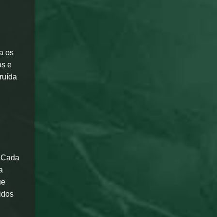
a os
os e
ruída
. Cada
a
ue
idos