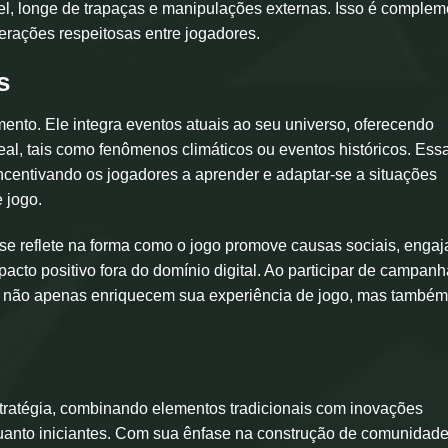
el, longe de trapaças e manipulações externas. Isso é comple
rações respeitosas entre jogadores.
s
ento. Ele integra eventos atuais ao seu universo, oferecendo
al, tais como fenômenos climáticos ou eventos históricos. Ess
centivando os jogadores a aprender e adaptar-se a situações
 jogo.
e reflete na forma como o jogo promove causas sociais, engaj
cto positivo fora do domínio digital. Ao participar de campan
es não apenas enriquecem sua experiência de jogo, mas também
stratégia, combinando elementos tradicionais com inovações
uanto iniciantes. Com sua ênfase na construção de comunidade