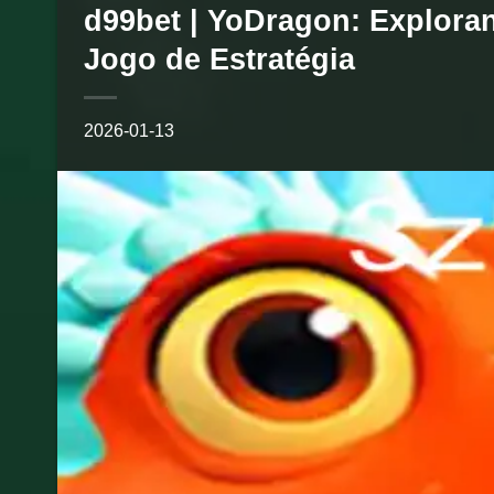
d99bet | YoDragon: Explor
Jogo de Estratégia
2026-01-13