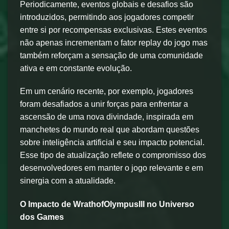
Periodicamente, eventos globais e desafios são
introduzidos, permitindo aos jogadores competir
entre si por recompensas exclusivas. Estes eventos
não apenas incrementam o fator replay do jogo mas
também reforçam a sensação de uma comunidade
ativa e em constante evolução.
Em um cenário recente, por exemplo, jogadores
foram desafiados a unir forças para enfrentar a
ascensão de uma nova divindade, inspirada em
manchetes do mundo real que abordam questões
sobre inteligência artificial e seu impacto potencial.
Esse tipo de atualização reflete o compromisso dos
desenvolvedores em manter o jogo relevante e em
sinergia com a atualidade.
O Impacto de WrathofOlympusIII no Universo
dos Games