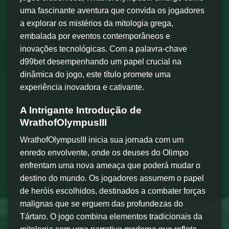
uma fascinante aventura que convida os jogadores
a explorar os mistérios da mitologia grega,
embalada por eventos contemporâneos e
inovações tecnológicas. Com a palavra-chave
d99bet desempenhando um papel crucial na
dinâmica do jogo, este título promete uma
experiência inovadora e cativante.
A Intrigante Introdução de
WrathofOlympusIII
WrathofOlympusIII inicia sua jornada com um
enredo envolvente, onde os deuses do Olimpo
enfrentam uma nova ameaça que poderá mudar o
destino do mundo. Os jogadores assumem o papel
de heróis escolhidos, destinados a combater forças
malignas que se erguem das profundezas do
Tártaro. O jogo combina elementos tradicionais da