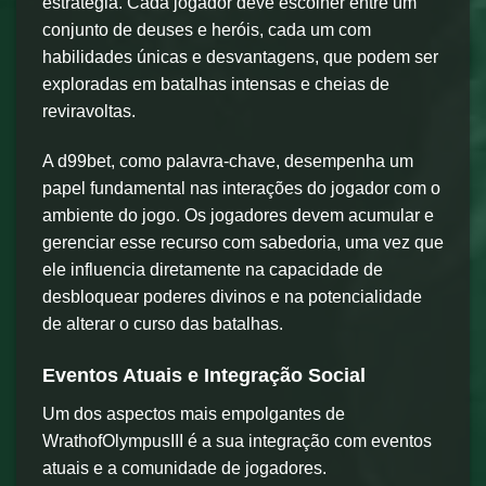
estratégia. Cada jogador deve escolher entre um
conjunto de deuses e heróis, cada um com
habilidades únicas e desvantagens, que podem ser
exploradas em batalhas intensas e cheias de
reviravoltas.
A d99bet, como palavra-chave, desempenha um
papel fundamental nas interações do jogador com o
ambiente do jogo. Os jogadores devem acumular e
gerenciar esse recurso com sabedoria, uma vez que
ele influencia diretamente na capacidade de
desbloquear poderes divinos e na potencialidade
de alterar o curso das batalhas.
Eventos Atuais e Integração Social
Um dos aspectos mais empolgantes de
WrathofOlympusIII é a sua integração com eventos
atuais e a comunidade de jogadores.