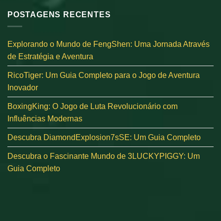
POSTAGENS RECENTES
Explorando o Mundo de FengShen: Uma Jornada Através
de Estratégia e Aventura
RicoTiger: Um Guia Completo para o Jogo de Aventura
Inovador
BoxingKing: O Jogo de Luta Revolucionário com
Influências Modernas
Descubra DiamondExplosion7sSE: Um Guia Completo
Descubra o Fascinante Mundo de 3LUCKYPIGGY: Um
Guia Completo