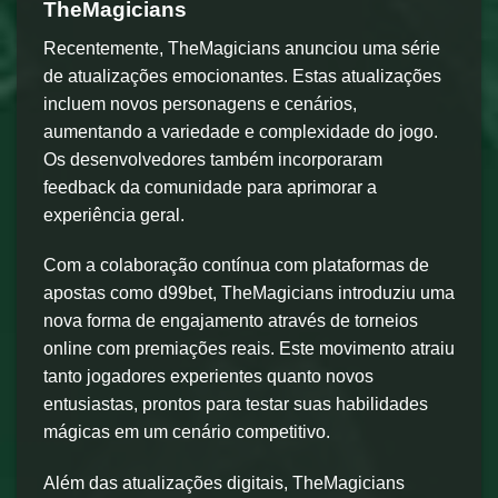
TheMagicians
Recentemente, TheMagicians anunciou uma série
de atualizações emocionantes. Estas atualizações
incluem novos personagens e cenários,
aumentando a variedade e complexidade do jogo.
Os desenvolvedores também incorporaram
feedback da comunidade para aprimorar a
experiência geral.
Com a colaboração contínua com plataformas de
apostas como d99bet, TheMagicians introduziu uma
nova forma de engajamento através de torneios
online com premiações reais. Este movimento atraiu
tanto jogadores experientes quanto novos
entusiastas, prontos para testar suas habilidades
mágicas em um cenário competitivo.
Além das atualizações digitais, TheMagicians