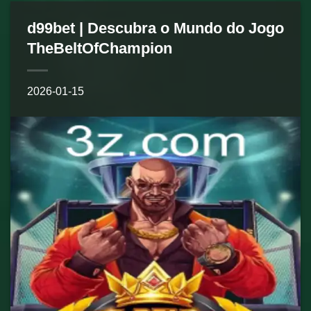
d99bet | Descubra o Mundo do Jogo
TheBeltOfChampion
2026-01-15