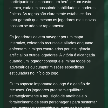
participante selecionando um herói de um vasto
elenco, cada um possuindo habilidades e poderes
únicos. As regras são claramente estabelecidas
para garantir que mesmo os jogadores mais novos
possam se adaptar rapidamente.
Os jogadores devem navegar por um mapa
interativo, coletando recursos e aliados enquanto
enfrentam inimigos controlados por inteligência
artificial ou outros jogadores. A vitória é alcançada
quando um jogador consegue eliminar todos os
adversários ou cumprir missões específicas
estipuladas no início do jogo.
Outro aspecto importante do jogo é a gestão de
recursos. Os jogadores precisam equilibrar
estrategicamente a aquisição de artefatos e o
fortalecimento de seus personagens para sustentar