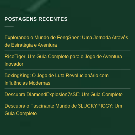
POSTAGENS RECENTES
Explorando o Mundo de FengShen: Uma Jornada Através
de Estratégia e Aventura
RicoTiger: Um Guia Completo para o Jogo de Aventura
Inovador
BoxingKing: O Jogo de Luta Revolucionário com
Influências Modernas
Descubra DiamondExplosion7sSE: Um Guia Completo
Descubra o Fascinante Mundo de 3LUCKYPIGGY: Um
Guia Completo