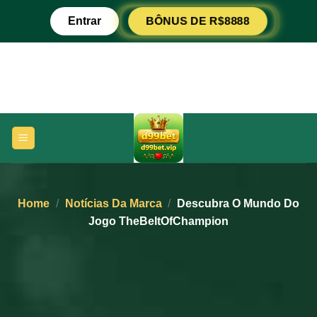
Ir
Entrar
BÔNUS DE R$8888
para
o
conteúdo
Home
/
Notícias Da Marca
/
Descubra O Mundo Do
Jogo TheBeltOfChampion