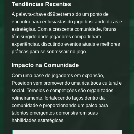
Tendências Recentes
A palavra-chave d99bet tem sido um ponto de
encontro para entusiastas do jogo buscando dicas e
estratégias. Com a crescente comunidade, fóruns
têm surgido onde jogadores compartilham
experiências, discutindo eventos atuais e melhores
práticas para se sobressair no jogo.
Impacto na Comunidade
Com uma base de jogadores em expansão,
Poseidon vem promovendo uma rica troca cultural e
social. Torneios e competições são organizados
rotineiramente, fortalecendo laços dentro da
comunidade e proporcionando um palco para
talentos emergentes demonstrarem suas
habilidades estratégicas.