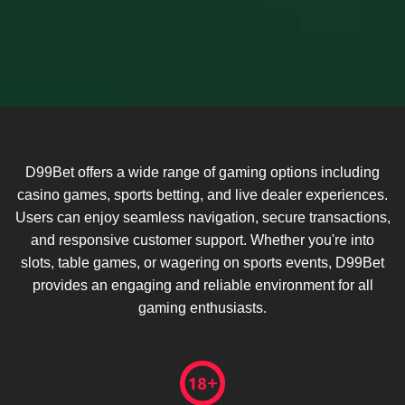
D99Bet offers a wide range of gaming options including
casino games, sports betting, and live dealer experiences.
Users can enjoy seamless navigation, secure transactions,
and responsive customer support. Whether you're into
slots, table games, or wagering on sports events, D99Bet
provides an engaging and reliable environment for all
gaming enthusiasts.