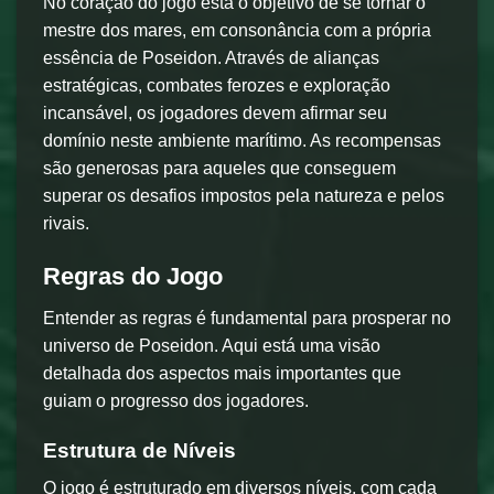
No coração do jogo está o objetivo de se tornar o
mestre dos mares, em consonância com a própria
essência de Poseidon. Através de alianças
estratégicas, combates ferozes e exploração
incansável, os jogadores devem afirmar seu
domínio neste ambiente marítimo. As recompensas
são generosas para aqueles que conseguem
superar os desafios impostos pela natureza e pelos
rivais.
Regras do Jogo
Entender as regras é fundamental para prosperar no
universo de Poseidon. Aqui está uma visão
detalhada dos aspectos mais importantes que
guiam o progresso dos jogadores.
Estrutura de Níveis
O jogo é estruturado em diversos níveis, com cada