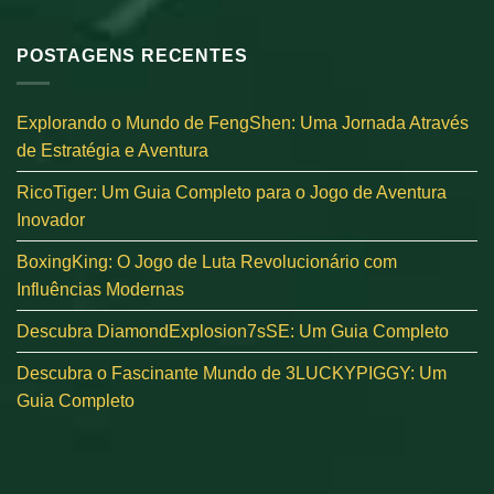
POSTAGENS RECENTES
Explorando o Mundo de FengShen: Uma Jornada Através
de Estratégia e Aventura
RicoTiger: Um Guia Completo para o Jogo de Aventura
Inovador
BoxingKing: O Jogo de Luta Revolucionário com
Influências Modernas
Descubra DiamondExplosion7sSE: Um Guia Completo
Descubra o Fascinante Mundo de 3LUCKYPIGGY: Um
Guia Completo