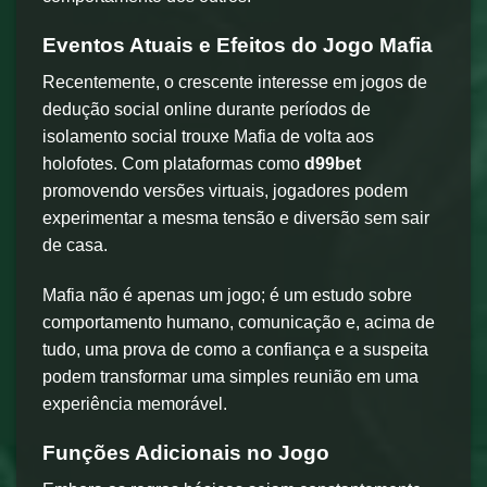
Eventos Atuais e Efeitos do Jogo Mafia
Recentemente, o crescente interesse em jogos de
dedução social online durante períodos de
isolamento social trouxe Mafia de volta aos
holofotes. Com plataformas como
d99bet
promovendo versões virtuais, jogadores podem
experimentar a mesma tensão e diversão sem sair
de casa.
Mafia não é apenas um jogo; é um estudo sobre
comportamento humano, comunicação e, acima de
tudo, uma prova de como a confiança e a suspeita
podem transformar uma simples reunião em uma
experiência memorável.
Funções Adicionais no Jogo