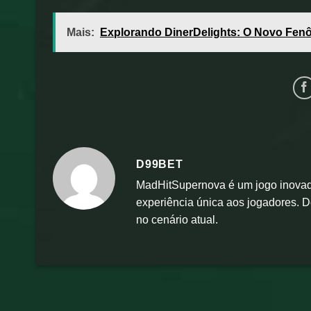
Mais:
Explorando DinerDelights: O Novo Fe
D99BET
MadHitSupernova é um jogo inovado
experiência única aos jogadores. D
no cenário atual.