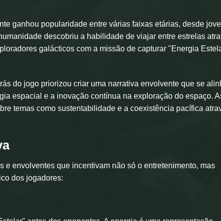
 ganhou popularidade entre várias faixas etárias, desde jove
humanidade descobriu a habilidade de viajar entre estrelas atr
loradores galácticos com a missão de capturar "Energia Estel
rás do jogo priorizou criar uma narrativa envolvente que se ali
ia espacial e a inovação contínua na exploração do espaço. A
bre temas como sustentabilidade e a coexistência pacífica atra
va
s e envolventes que incentivam não só o entretenimento, mas
co dos jogadores: