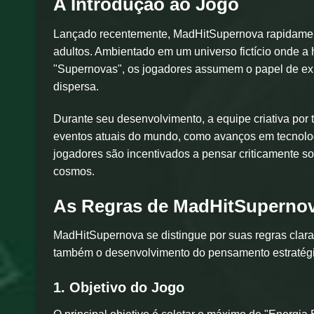
A Introdução ao Jogo
Lançado recentemente, MadHitSupernova rapidamente
adultos. Ambientado em um universo fictício onde a 
"Supernovas", os jogadores assumem o papel de exp
dispersa.
Durante seu desenvolvimento, a equipe criativa por t
eventos atuais do mundo, como avanços em tecnolog
jogadores são incentivados a pensar criticamente so
cosmos.
As Regras de MadHitSuperno
MadHitSupernova se distingue por suas regras clara
também o desenvolvimento do pensamento estratégi
1. Objetivo do Jogo