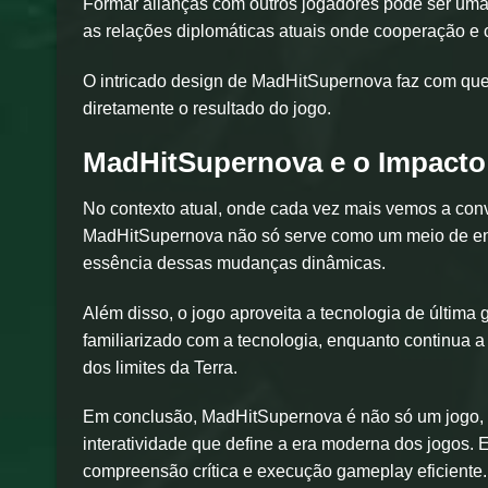
Formar alianças com outros jogadores pode ser uma
as relações diplomáticas atuais onde cooperação e
O intricado design de MadHitSupernova faz com que
diretamente o resultado do jogo.
MadHitSupernova e o Impacto
No contexto atual, onde cada vez mais vemos a conv
MadHitSupernova não só serve como um meio de en
essência dessas mudanças dinâmicas.
Além disso, o jogo aproveita a tecnologia de última
familiarizado com a tecnologia, enquanto continua 
dos limites da Terra.
Em conclusão, MadHitSupernova é não só um jogo, m
interatividade que define a era moderna dos jogos. 
compreensão crítica e execução gameplay eficiente.