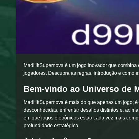
MadHitSupernova é um jogo inovador que combina cr
jogadores. Descubra as regras, introdução e como es
Bem-vindo ao Universo de 
MadHitSupernova é mais do que apenas um jogo; é um
desconhecidas, enfrentar desafios distintos e, acima
em que jogos eletrônicos estão cada vez mais comp
profundidade estratégica.