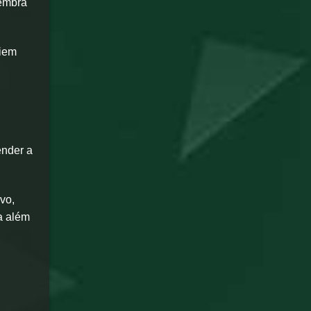
lembra
ciem
nder a
vo,
a além