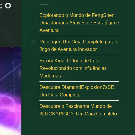
: O
Explorando o Mundo de FengShen:
Uma Jornada Através de Estratégia e
Aventura
RicoTiger: Um Guia Completo para o
Jogo de Aventura Inovador
BoxingKing: O Jogo de Luta
Revolucionário com Influências
Modernas
Descubra DiamondExplosion7sSE:
Um Guia Completo
Descubra o Fascinante Mundo de
3LUCKYPIGGY: Um Guia Completo