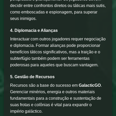
decidir entre confrontos diretos ou táticas mais sutis,
como emboscadas e espionagem, para superar
seus inimigos.
4. Diplomacia e Alianças
Interactuar com outros jogadores requer negociação
e diplomacia. Formar alianças pode proporcionar
benefícios táticos significativos, mas a traição e o
subterfúgio também podem ser ferramentas
poderosas para aqueles que buscam vantagem.
5. Gestão de Recursos
Recursos são a base do sucesso em
GalacticGO
.
Gerenciar minérios, energia e outros materiais
fundamentais para a construção e sustentação de
suas frotas e colônias é vital para expandir o
império galáctico.