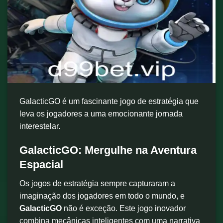
GalacticGO é um fascinante jogo de estratégia que
leva os jogadores a uma emocionante jornada
interestelar.
GalacticGO: Mergulhe na Aventura
Espacial
Os jogos de estratégia sempre capturaram a
imaginação dos jogadores em todo o mundo, e
GalacticGO
não é exceção. Este jogo inovador
combina mecânicas inteligentes com uma narrativa