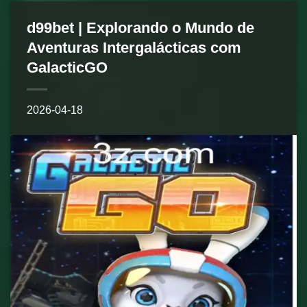
d99bet | Explorando o Mundo de
Aventuras Intergalácticas com
GalacticGO
2026-04-18