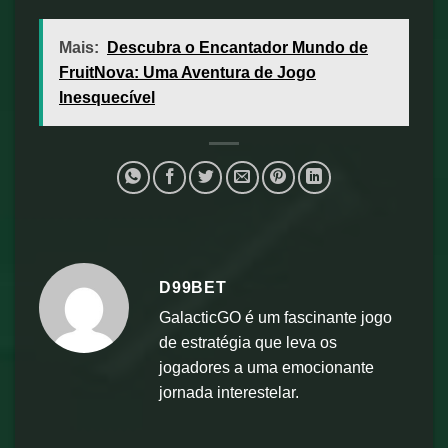
Mais:
Descubra o Encantador Mundo de
FruitNova: Uma Aventura de Jogo
Inesquecível
D99BET
GalacticGO é um fascinante jogo
de estratégia que leva os
jogadores a uma emocionante
jornada interestelar.