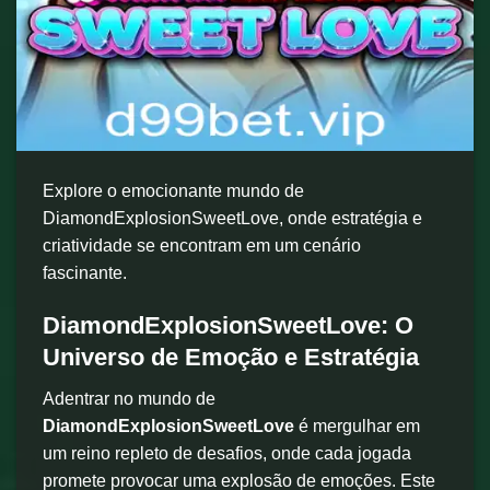
Explore o emocionante mundo de
DiamondExplosionSweetLove, onde estratégia e
criatividade se encontram em um cenário
fascinante.
DiamondExplosionSweetLove: O
Universo de Emoção e Estratégia
Adentrar no mundo de
DiamondExplosionSweetLove
é mergulhar em
um reino repleto de desafios, onde cada jogada
promete provocar uma explosão de emoções. Este