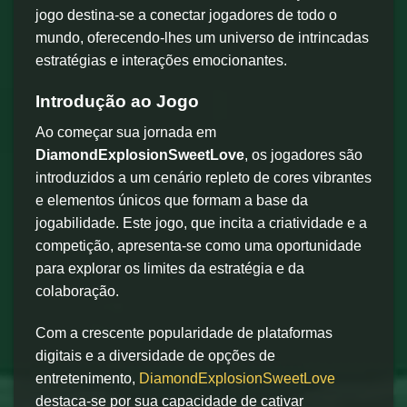
jogo destina-se a conectar jogadores de todo o
mundo, oferecendo-lhes um universo de intrincadas
estratégias e interações emocionantes.
Introdução ao Jogo
Ao começar sua jornada em
DiamondExplosionSweetLove
, os jogadores são
introduzidos a um cenário repleto de cores vibrantes
e elementos únicos que formam a base da
jogabilidade. Este jogo, que incita a criatividade e a
competição, apresenta-se como uma oportunidade
para explorar os limites da estratégia e da
colaboração.
Com a crescente popularidade de plataformas
digitais e a diversidade de opções de
entretenimento,
DiamondExplosionSweetLove
destaca-se por sua capacidade de cativar