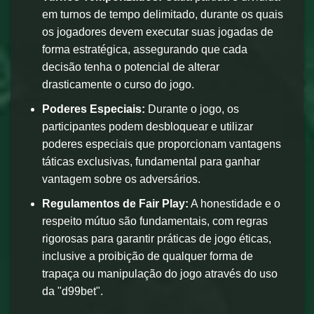
em turnos de tempo delimitado, durante os quais
os jogadores devem executar suas jogadas de
forma estratégica, assegurando que cada
decisão tenha o potencial de alterar
drasticamente o curso do jogo.
Poderes Especiais:
Durante o jogo, os
participantes podem desbloquear e utilizar
poderes especiais que proporcionam vantagens
táticas exclusivas, fundamental para ganhar
vantagem sobre os adversários.
Regulamentos de Fair Play:
A honestidade e o
respeito mútuo são fundamentais, com regras
rigorosas para garantir práticas de jogo éticas,
inclusive a proibição de qualquer forma de
trapaça ou manipulação do jogo através do uso
da "d99bet".