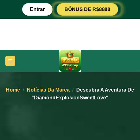
Ir
Entrar
BÔNUS DE R$8888
para
o
conteúdo
Home
/
Notícias Da Marca
/
Descubra A Aventura De
"DiamondExplosionSweetLove"