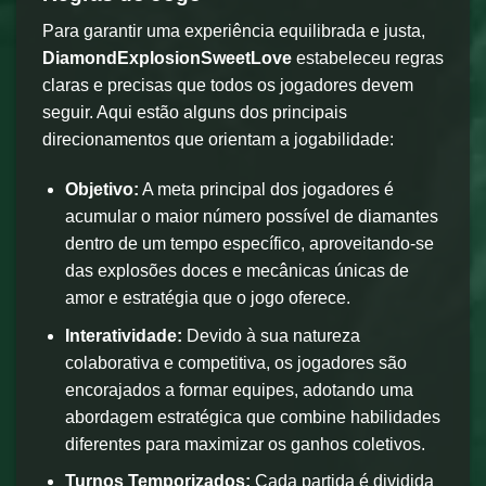
Para garantir uma experiência equilibrada e justa,
DiamondExplosionSweetLove
estabeleceu regras
claras e precisas que todos os jogadores devem
seguir. Aqui estão alguns dos principais
direcionamentos que orientam a jogabilidade:
Objetivo:
A meta principal dos jogadores é
acumular o maior número possível de diamantes
dentro de um tempo específico, aproveitando-se
das explosões doces e mecânicas únicas de
amor e estratégia que o jogo oferece.
Interatividade:
Devido à sua natureza
colaborativa e competitiva, os jogadores são
encorajados a formar equipes, adotando uma
abordagem estratégica que combine habilidades
diferentes para maximizar os ganhos coletivos.
Turnos Temporizados:
Cada partida é dividida