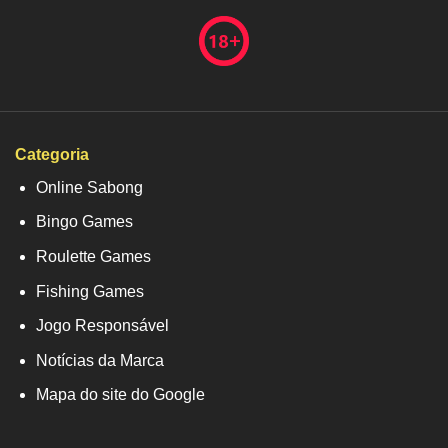
Categoria
Online Sabong
Bingo Games
Roulette Games
Fishing Games
Jogo Responsável
Notícias da Marca
Mapa do site do Google