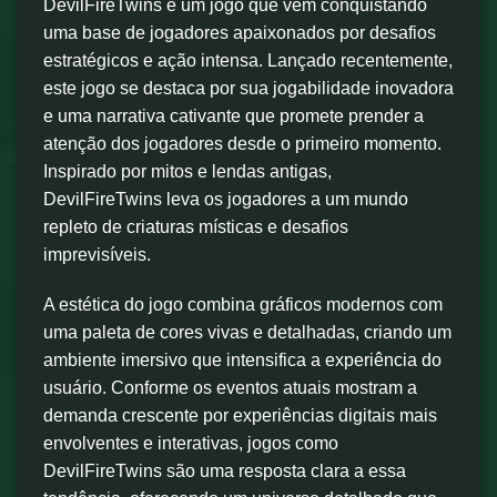
DevilFireTwins é um jogo que vem conquistando
uma base de jogadores apaixonados por desafios
estratégicos e ação intensa. Lançado recentemente,
este jogo se destaca por sua jogabilidade inovadora
e uma narrativa cativante que promete prender a
atenção dos jogadores desde o primeiro momento.
Inspirado por mitos e lendas antigas,
DevilFireTwins leva os jogadores a um mundo
repleto de criaturas místicas e desafios
imprevisíveis.
A estética do jogo combina gráficos modernos com
uma paleta de cores vivas e detalhadas, criando um
ambiente imersivo que intensifica a experiência do
usuário. Conforme os eventos atuais mostram a
demanda crescente por experiências digitais mais
envolventes e interativas, jogos como
DevilFireTwins são uma resposta clara a essa