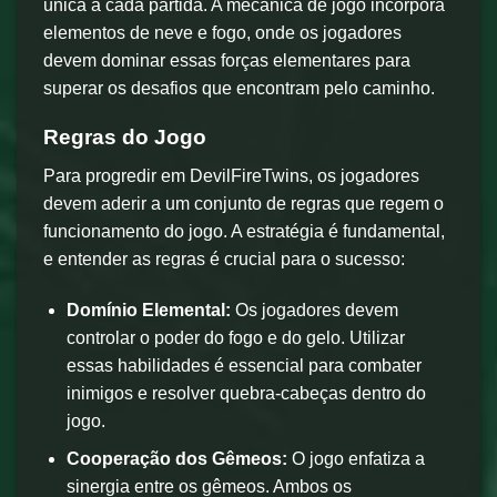
única a cada partida. A mecânica de jogo incorpora
elementos de neve e fogo, onde os jogadores
devem dominar essas forças elementares para
superar os desafios que encontram pelo caminho.
Regras do Jogo
Para progredir em DevilFireTwins, os jogadores
devem aderir a um conjunto de regras que regem o
funcionamento do jogo. A estratégia é fundamental,
e entender as regras é crucial para o sucesso:
Domínio Elemental:
Os jogadores devem
controlar o poder do fogo e do gelo. Utilizar
essas habilidades é essencial para combater
inimigos e resolver quebra-cabeças dentro do
jogo.
Cooperação dos Gêmeos:
O jogo enfatiza a
sinergia entre os gêmeos. Ambos os