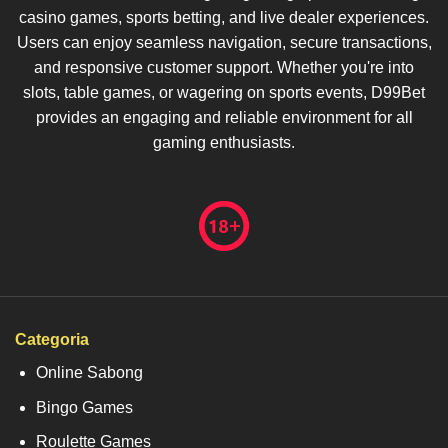
casino games, sports betting, and live dealer experiences.
Users can enjoy seamless navigation, secure transactions,
and responsive customer support. Whether you're into
slots, table games, or wagering on sports events, D99Bet
provides an engaging and reliable environment for all
gaming enthusiasts.
Categoria
Online Sabong
Bingo Games
Roulette Games