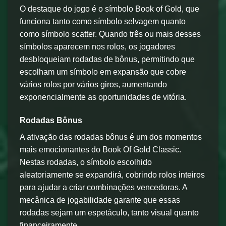
O destaque do jogo é o símbolo Book of Gold, que
funciona tanto como símbolo selvagem quanto
como símbolo scatter. Quando três ou mais desses
símbolos aparecem nos rolos, os jogadores
desbloqueiam rodadas de bônus, permitindo que
escolham um símbolo em expansão que cobre
vários rolos por vários giros, aumentando
exponencialmente as oportunidades de vitória.
Rodadas Bônus
A ativação das rodadas bônus é um dos momentos
mais emocionantes do Book Of Gold Classic.
Nestas rodadas, o símbolo escolhido
aleatoriamente se expandirá, cobrindo rolos inteiros
para ajudar a criar combinações vencedoras. A
mecânica de jogabilidade garante que essas
rodadas sejam um espetáculo, tanto visual quanto
financeiramente.