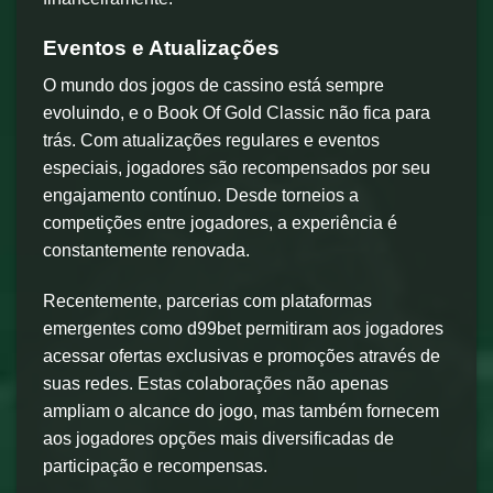
Eventos e Atualizações
O mundo dos jogos de cassino está sempre
evoluindo, e o Book Of Gold Classic não fica para
trás. Com atualizações regulares e eventos
especiais, jogadores são recompensados por seu
engajamento contínuo. Desde torneios a
competições entre jogadores, a experiência é
constantemente renovada.
Recentemente, parcerias com plataformas
emergentes como d99bet permitiram aos jogadores
acessar ofertas exclusivas e promoções através de
suas redes. Estas colaborações não apenas
ampliam o alcance do jogo, mas também fornecem
aos jogadores opções mais diversificadas de
participação e recompensas.