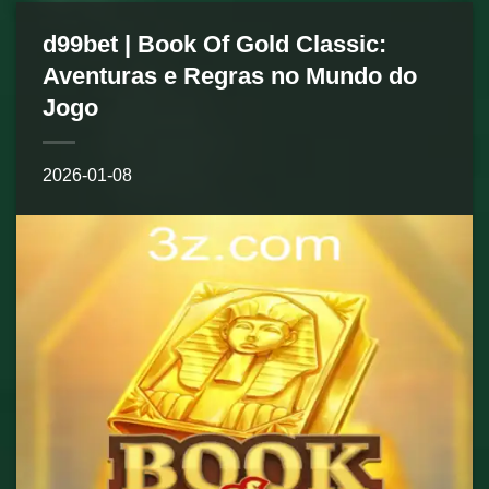
d99bet | Book Of Gold Classic:
Aventuras e Regras no Mundo do
Jogo
2026-01-08