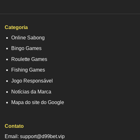
Categoria
Online Sabong
Bingo Games
Roulette Games
Fishing Games
Jogo Responsável
Notícias da Marca
Mapa do site do Google
Contato
Email: support@d99bet.vip