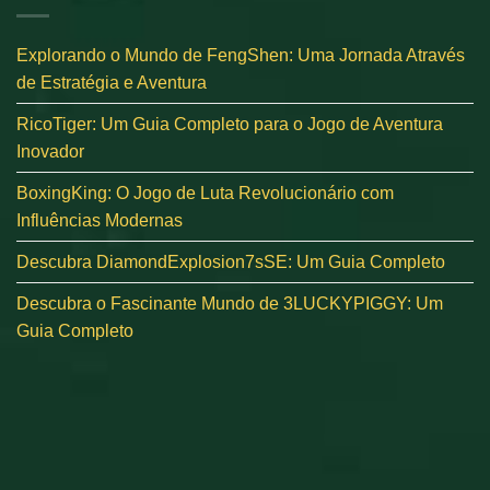
Explorando o Mundo de FengShen: Uma Jornada Através
de Estratégia e Aventura
RicoTiger: Um Guia Completo para o Jogo de Aventura
Inovador
BoxingKing: O Jogo de Luta Revolucionário com
Influências Modernas
Descubra DiamondExplosion7sSE: Um Guia Completo
Descubra o Fascinante Mundo de 3LUCKYPIGGY: Um
Guia Completo