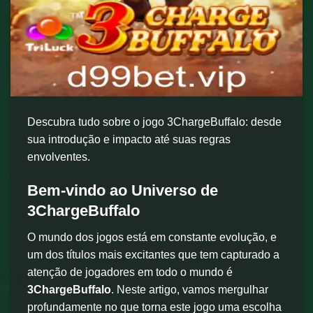
Descubra tudo sobre o jogo 3ChargeBuffalo: desde
sua introdução e impacto até suas regras
envolventes.
Bem-vindo ao Universo de
3ChargeBuffalo
O mundo dos jogos está em constante evolução, e
um dos títulos mais excitantes que tem capturado a
atenção de jogadores em todo o mundo é
3ChargeBuffalo
. Neste artigo, vamos mergulhar
profundamente no que torna este jogo uma escolha