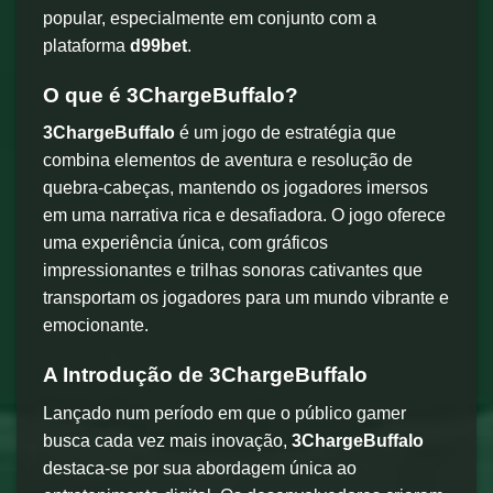
popular, especialmente em conjunto com a
plataforma
d99bet
.
O que é 3ChargeBuffalo?
3ChargeBuffalo
é um jogo de estratégia que
combina elementos de aventura e resolução de
quebra-cabeças, mantendo os jogadores imersos
em uma narrativa rica e desafiadora. O jogo oferece
uma experiência única, com gráficos
impressionantes e trilhas sonoras cativantes que
transportam os jogadores para um mundo vibrante e
emocionante.
A Introdução de 3ChargeBuffalo
Lançado num período em que o público gamer
busca cada vez mais inovação,
3ChargeBuffalo
destaca-se por sua abordagem única ao